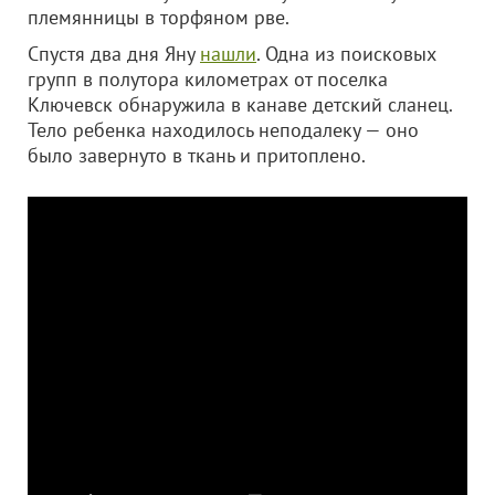
племянницы в торфяном рве.
Спустя два дня Яну
нашли
. Одна из поисковых
групп в полутора километрах от поселка
Ключевск обнаружила в канаве детский сланец.
Тело ребенка находилось неподалеку — оно
было завернуто в ткань и притоплено.