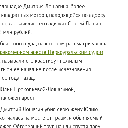
-площадке Дмитрия Лошагина, более
0 квадратных метров, находящейся по адресу
ал, как заявляет его адвокат Сергей Лашин,
8 млн рублей.
бластного суда, на котором рассматривалась
равомерном аресте Первоуральским судом
а называли его квартиру «нежилым
ть он ее начал не после исчезновения
лее года назад.
в Юлии Прокопьевой-Лошагиной,
наложен арест.
о Дмитрий Лошагин убил свою жену Юлию
скончалась на месте от травм, и обвиняемый
оджег. Обгоревший труп нашли спустя пару