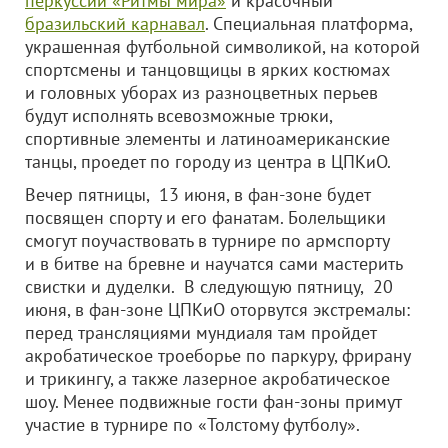
перкуссии «Ритмы мира»
и красочный
бразильский карнавал
. Специальная платформа,
украшенная футбольной символикой, на которой
спортсмены и танцовщицы в ярких костюмах
и головных уборах из разноцветных перьев
будут исполнять всевозможные трюки,
спортивные элементы и латиноамериканские
танцы, проедет по городу из центра в ЦПКиО.
Вечер пятницы, 13 июня, в фан-зоне будет
посвящен спорту и его фанатам. Болельщики
смогут поучаствовать в турнире по армспорту
и в битве на бревне и научатся сами мастерить
свистки и дуделки. В следующую пятницу, 20
июня, в фан-зоне ЦПКиО оторвутся экстремалы:
перед трансляциями мундиаля там пройдет
акробатическое троеборье по паркуру, фрирану
и трикингу, а также лазерное акробатическое
шоу. Менее подвижные гости фан-зоны примут
участие в турнире по «Толстому футболу».