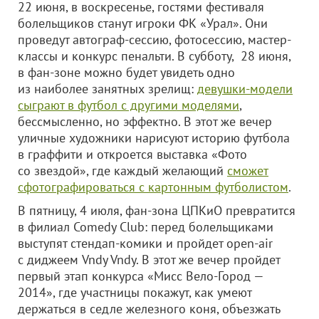
22 июня, в воскресенье, гостями фестиваля
болельщиков станут игроки ФК «Урал». Они
проведут автограф-сессию, фотосессию, мастер-
классы и конкурс пенальти. В субботу, 28 июня,
в фан-зоне можно будет увидеть одно
из наиболее занятных зрелищ:
девушки-модели
сыграют в футбол с другими моделями
,
бессмысленно, но эффектно. В этот же вечер
уличные художники нарисуют историю футбола
в граффити и откроется выставка «Фото
со звездой», где каждый желающий
сможет
сфотографироваться с картонным футболистом
.
В пятницу, 4 июля, фан-зона ЦПКиО превратится
в филиал Comedy Club: перед болельщиками
выступят стендап-комики и пройдет open-air
с диджеем Vndy Vndy. В этот же вечер пройдет
первый этап конкурса «Мисс Вело-Город —
2014», где участницы покажут, как умеют
держаться в седле железного коня, объезжать