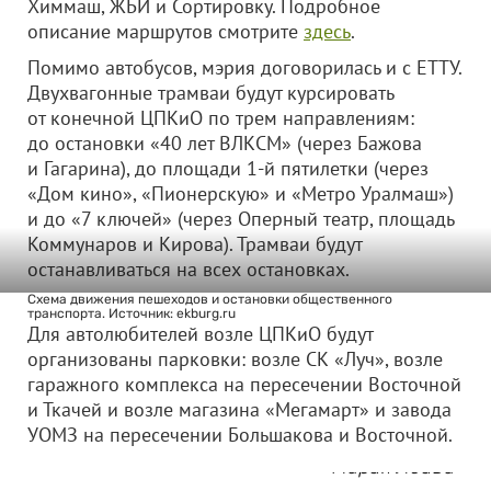
Химмаш, ЖБИ и Сортировку. Подробное
описание маршрутов смотрите
здесь
.
Помимо автобусов, мэрия договорилась и с ЕТТУ.
Двухвагонные трамваи будут курсировать
от конечной ЦПКиО по трем направлениям:
до остановки «40 лет ВЛКСМ» (через Бажова
и Гагарина), до площади 1-й пятилетки (через
«Дом кино», «Пионерскую» и «Метро Уралмаш»)
и до «7 ключей» (через Оперный театр, площадь
Коммунаров и Кирова). Трамваи будут
останавливаться на всех остановках.
Схема движения пешеходов и остановки общественного
транспорта. Источник: ekburg.ru
Для автолюбителей возле ЦПКиО будут
организованы парковки: возле СК «Луч», возле
гаражного комплекса на пересечении Восточной
и Ткачей и возле магазина «Мегамарт» и завода
УОМЗ на пересечении Большакова и Восточной.
Мария Лейва