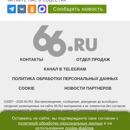
ЧИТАЙТЕ НАС В СОЦСЕТЯХ:
Сообщить новость
КОНТАКТЫ
ОТДЕЛ ПРОДАЖ
КАНАЛ В TELEGRAM
ПОЛИТИКА ОБРАБОТКИ ПЕРСОНАЛЬНЫХ ДАННЫХ
COOKIE
НОВОСТИ ПАРТНЕРОВ
©2007—2026 66.RU. Воспроизведение, сообщение, доведение до всеобщего
сведения размещенных на сайте 66.RU материалов и их элементов без согласия
правообладателя запрещено. Сетевое издание «Современный портал
Екатеринбурга — «66.ru» (18+) зарегистрировано Федеральной службой по
Оставаясь на сайте, вы подтверждаете свое согласие с
надзору в сфере связи, информационных технологий и массовых коммуникаций
политикой обработки персональных данных
и на
(Роскомнадзор). Регистрационный номер ЭЛ № ФС 77 - 76634 от 02.09.2019
использование
cookie-файлов
.
Учредитель: Общество с ограниченной ответственностью "66.ру". Юридический