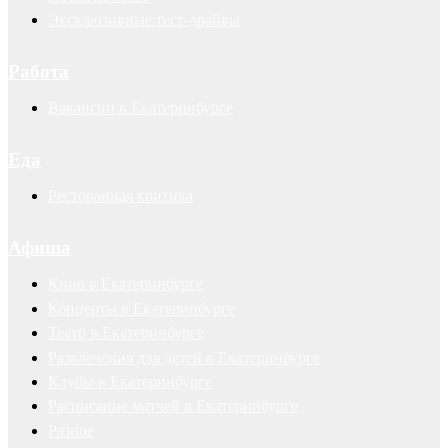
Эксклюзивные тест-драйвы
Работа
Вакансии в Екатеринбурге
Еда
Ресторанная критика
Афиша
Кино в Екатеринбурге
Концерты в Екатеринбурге
Театр в Екатеринбурге
Развлечения для детей в Екатеринбурге
Клубы в Екатеринбурге
Расписание матчей в Екатеринбурге
Разное