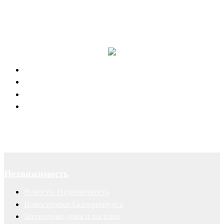
Отзывы наших клиентов
Успешные рекламные кампании
Правовая поддержка портала 66.RU
Юридическое обслуживание
Договоры
Суды
Авторские права
Недвижимость
Новости. Недвижимость
Новостройки Екатеринбурга
Загородные дома и поселки