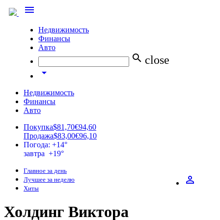
menu
Недвижимость
Финансы
Авто
search
close
arrow_drop_down
Недвижимость
Финансы
Авто
Покупка
$81,70
€94,60
Продажа
$83,00
€96,10
Погода: +14°
завтра +19°
Главное за день
perm_identity
Лучшее за неделю
Хиты
Холдинг Виктора