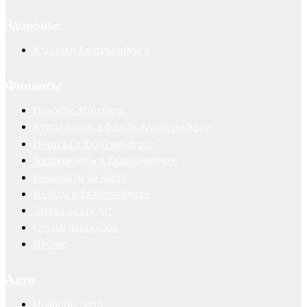
Здоровье
Клиники Екатеринбурга
Финансы
Новости. Финансы
Курсы валют в банках Екатеринбурга
Ипотека в Екатеринбурге
Автокредиты в Екатеринбурге
Банкоматы на карте
Вклады в Екатеринбурге
Заявка на кредит
Статьи партнеров
Прочее
Авто
Новости. Авто