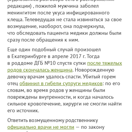
редакции) , пожилой мужчина заболел
менингитом после укуса инфицированного
клеща. Телеведущая не стала извиняться за свое
возмущение, наоборот, она подчеркнула,
что обследовать пациента медики должны были
сразу после обращения к ним.
Еще один подобный случай произошел
в Екатеринбурге в апреле 2017 г. Тогда
в роддоме ДГБ №10 спустя сутки
после тяжелых
родов скончалась женщина
. Новорожденную
девочку врачам удалось спасти. Убитый горем
отец
обвинил в гибели супруги медиков
: по его
словам, во время родов у женщины были
повреждены внутренности, и когда началось
сильное кровотечение, хирурги не смогли найти
его источник.
Ответить возмущенному родственнику
официально врачи не могли
— по закону