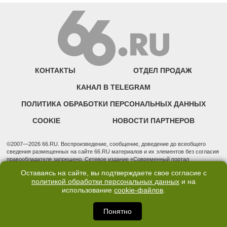
КОНТАКТЫ
ОТДЕЛ ПРОДАЖ
КАНАЛ В TELEGRAM
ПОЛИТИКА ОБРАБОТКИ ПЕРСОНАЛЬНЫХ ДАННЫХ
COOKIE
НОВОСТИ ПАРТНЕРОВ
©2007—2026 66.RU. Воспроизведение, сообщение, доведение до всеобщего
сведения размещенных на сайте 66.RU материалов и их элементов без согласия
правообладателя запрещено. Сетевое издание «Современный портал
Екатеринбурга — «66.ru» (18+) зарегистрировано Федеральной службой по
Оставаясь на сайте, вы подтверждаете свое согласие с
надзору в сфере связи, информационных технологий и массовых коммуникаций
политикой обработки персональных данных
и на
(Роскомнадзор). Регистрационный номер ЭЛ № ФС 77 - 76634 от 02.09.2019
использование
cookie-файлов
.
Учредитель: Общество с ограниченной ответственностью "66.ру". Юридический
адрес: 620014, Свердловская обл., г. Екатеринбург, ул. Бориса Ельцина, строение
3, оф. 7015 Фактический адрес редакции и отдела продаж: 620014, Свердловская
Понятно
обл., г. Екатеринбург, ул. Бориса Ельцина, д. 3, оф. 7015, +7 (343) 288-50-66
info@news.66.ru Главный редактор: Шлыков Дмитрий Владимирович