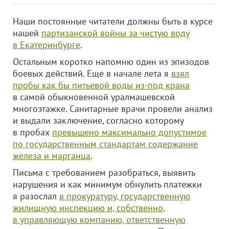
Наши постоянные читатели должны быть в курсе
нашей
партизанской войны за чистую воду
в Екатеринбурге
.
Остальным коротко напомню один из эпизодов
боевых действий. Еще в начале лета я
взял
пробы как бы питьевой воды из-под крана
в самой обыкновенной уралмашевской
многоэтажке. Санитарные врачи провели анализ
и выдали заключение, согласно которому
в пробах
превышено максимально допустимое
по государственным стандартам содержание
железа и ма
рганца
.
Письма с требованием разобраться, выявить
нарушения и как минимум обнулить платежки
я разослал
в прокуратуру, государственную
жилищную инспекцию и, собственно,
в управляющую компанию, ответственную