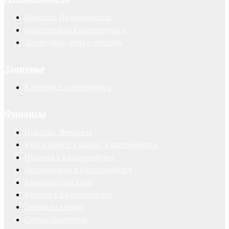
Новости. Недвижимость
Новостройки Екатеринбурга
Загородные дома и поселки
Здоровье
Клиники Екатеринбурга
Финансы
Новости. Финансы
Курсы валют в банках Екатеринбурга
Ипотека в Екатеринбурге
Автокредиты в Екатеринбурге
Банкоматы на карте
Вклады в Екатеринбурге
Заявка на кредит
Статьи партнеров