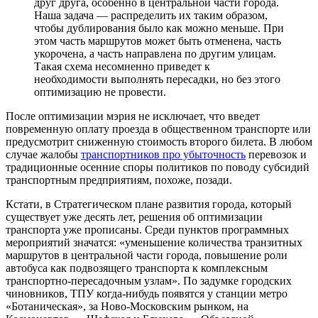
друг друга, особенно в центральной части города.
Наша задача — распределить их таким образом,
чтобы дублирования было как можно меньше. При
этом часть маршрутов может быть отменена, часть
укорочена, а часть направлена по другим улицам.
Такая схема несомненно приведет к
необходимости выполнять пересадки, но без этого
оптимизацию не провести.
После оптимизации мэрия не исключает, что введет
повременную оплату проезда в общественном транспорте или
предусмотрит сниженную стоимость второго билета. В любом
случае жалобы
транспортников про убыточность
перевозок и
традиционные осенние споры политиков по поводу субсидий
транспортным предприятиям, похоже, позади.
Кстати, в Стратегическом плане развития города, который
существует уже десять лет, решения об оптимизации
транспорта уже прописаны. Среди пунктов программных
мероприятий значатся: «уменьшение количества транзитных
маршрутов в центральной части города, повышение роли
автобуса как подвозящего транспорта к комплексным
транспортно-пересадочным узлам». По задумке городских
чиновников, ТПУ когда-нибудь появятся у станции метро
«Ботаническая», за Ново-Московским рынком, на