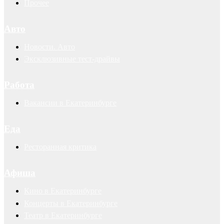
Прочее
Авто
Новости. Авто
Эксклюзивные тест-драйвы
Работа
Вакансии в Екатеринбурге
Еда
Ресторанная критика
Афиша
Кино в Екатеринбурге
Концерты в Екатеринбурге
Театр в Екатеринбурге