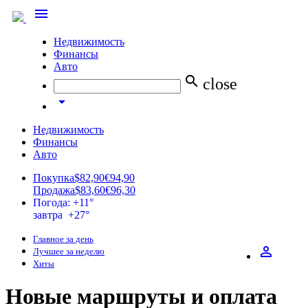
menu
Недвижимость
Финансы
Авто
search
close
arrow_drop_down
Недвижимость
Финансы
Авто
Покупка
$82,90
€94,90
Продажа
$83,60
€96,30
Погода: +11°
завтра +27°
Главное за день
perm_identity
Лучшее за неделю
Хиты
Новые маршруты и оплата