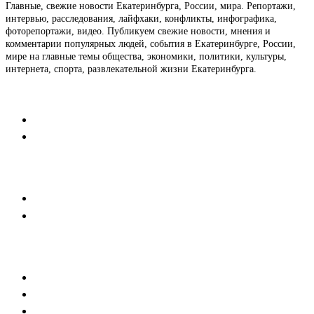
Главные, свежие новости Екатеринбурга, России, мира. Репортажи,
интервью, расследования, лайфхаки, конфликты, инфографика,
фоторепортажи, видео. Публикуем свежие новости, мнения и
комментарии популярных людей, события в Екатеринбурге, России,
мире на главные темы общества, экономики, политики, культуры,
интернета, спорта, развлекательной жизни Екатеринбурга.
Контакты
Редакция
Коммерческий отдел
Напишите нам
Мобильная версия
Пользовательское соглашение
Реклама
Медиакит
Баннерная реклама
Текстовые форматы