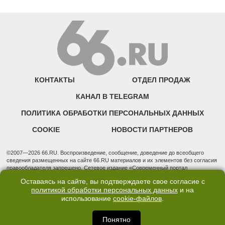
КОНТАКТЫ
ОТДЕЛ ПРОДАЖ
КАНАЛ В TELEGRAM
ПОЛИТИКА ОБРАБОТКИ ПЕРСОНАЛЬНЫХ ДАННЫХ
COOKIE
НОВОСТИ ПАРТНЕРОВ
©2007—2026 66.RU. Воспроизведение, сообщение, доведение до всеобщего
сведения размещенных на сайте 66.RU материалов и их элементов без согласия
правообладателя запрещено. Сетевое издание «Современный портал
Екатеринбурга — «66.ru» (18+) зарегистрировано Федеральной службой по
Оставаясь на сайте, вы подтверждаете свое согласие с
надзору в сфере связи, информационных технологий и массовых коммуникаций
политикой обработки персональных данных
и на
(Роскомнадзор). Регистрационный номер ЭЛ № ФС 77 - 76634 от 02.09.2019
использование
cookie-файлов
.
Учредитель: Общество с ограниченной ответственностью "66.ру". Юридический
адрес: 620014, Свердловская обл., г. Екатеринбург, ул. Бориса Ельцина, строение
3, оф. 7015 Фактический адрес редакции и отдела продаж: 620014, Свердловская
Понятно
обл., г. Екатеринбург, ул. Бориса Ельцина, д. 3, оф. 7015, +7 (343) 288-50-66