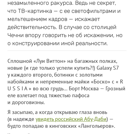
незамыленного ракурса. Ведь не секрет,
что ТВ-картинка — с ее светофильтрами и
мельтешением кадров — искажает
действительность. В случае со столицей
Чечни впору говорить не об искажении, но
о конструировании иной реальности.
Сплошной «Луи Виттон» на багажных полках,
новые (и где только успели купить?!) Galaxy S7
у каждого второго, ботинки с золотыми
набойками и непременные майки «Боско» с « R
U S S I A » во всю грудь… Борт Москва — Грозный
еле взлетает под тяжестью пафоса
и дороговизны.
Я засыпаю, а когда открываю глаза вновь
(в надежде
увидеть российский Абу-Даби
) —
будто попадаю в кинговских «Лангольеров».