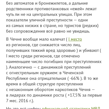
без автоматов и бронежилетов, а дальние
родственники противотанковых «ежей» лежат
чуть ли не на центральных улицах. При этом
показатели уличной преступности — одни
из самых низких в стране, но туристов (редких)
без сопровождения всё равно не увидишь.
В Чечне вообще мало калечат (
I место
из регионов, где снижается число лиц,
получивших тяжкий вред здоровью ) и убивают (
I место среди регионов, где отмечено
наименьшее число погибших при преступлениях
). Аналогично — с динамикой преступлений
с огнестрельным оружием: в Чеченской
Республике она отрицательная ( -66% ). В то же
время в общей структуре преступления
с незаконным оборотом наркотиков Чечня —
в лидерах по динамике роста ( +17,5% за первые
7 мес. 2016 г.).
Но это всё цифры
официальной статистики МВД
,