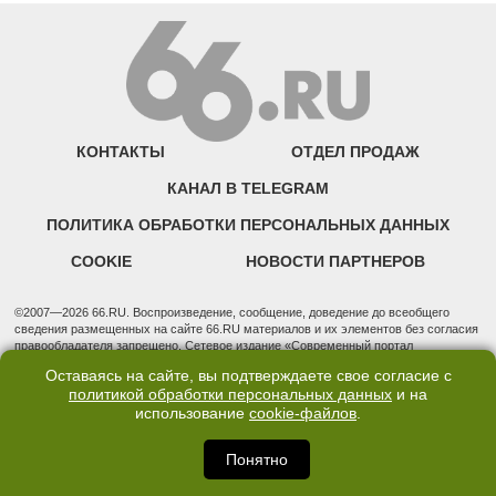
КОНТАКТЫ
ОТДЕЛ ПРОДАЖ
КАНАЛ В TELEGRAM
ПОЛИТИКА ОБРАБОТКИ ПЕРСОНАЛЬНЫХ ДАННЫХ
COOKIE
НОВОСТИ ПАРТНЕРОВ
©2007—2026 66.RU. Воспроизведение, сообщение, доведение до всеобщего
сведения размещенных на сайте 66.RU материалов и их элементов без согласия
правообладателя запрещено. Сетевое издание «Современный портал
Екатеринбурга — «66.ru» (18+) зарегистрировано Федеральной службой по
Оставаясь на сайте, вы подтверждаете свое согласие с
надзору в сфере связи, информационных технологий и массовых коммуникаций
политикой обработки персональных данных
и на
(Роскомнадзор). Регистрационный номер ЭЛ № ФС 77 - 76634 от 02.09.2019
использование
cookie-файлов
.
Учредитель: Общество с ограниченной ответственностью "66.ру". Юридический
адрес: 620014, Свердловская обл., г. Екатеринбург, ул. Бориса Ельцина, строение
3, оф. 7015 Фактический адрес редакции и отдела продаж: 620014, Свердловская
Понятно
обл., г. Екатеринбург, ул. Бориса Ельцина, д. 3, оф. 7015, +7 (343) 288-50-66
info@news.66.ru Главный редактор: Шлыков Дмитрий Владимирович