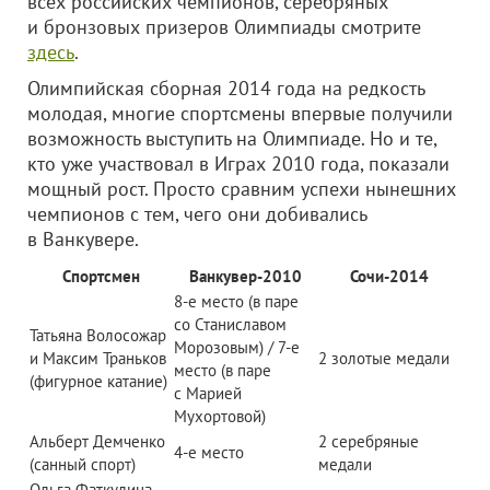
всех российских чемпионов, серебряных
и бронзовых призеров Олимпиады смотрите
здесь
.
Олимпийская сборная 2014 года на редкость
молодая, многие спортсмены впервые получили
возможность выступить на Олимпиаде. Но и те,
кто уже участвовал в Играх 2010 года, показали
мощный рост. Просто сравним успехи нынешних
чемпионов с тем, чего они добивались
в Ванкувере.
Спортсмен
Ванкувер-2010
Сочи-2014
8-е место (в паре
со Станиславом
Татьяна Волосожар
Морозовым) / 7-е
и Максим Траньков
2 золотые медали
место (в паре
(фигурное катание)
с Марией
Мухортовой)
Альберт Демченко
2 серебряные
4-е место
(санный спорт)
медали
Ольга Фаткулина