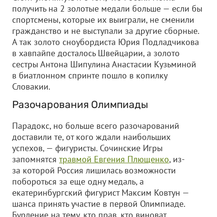
получить на 2 золотые медали больше — если бы
спортсмены, которые их выиграли, не сменили
гражданство и не выступали за другие сборные.
А так золото сноубордиста Юрия Подладчикова
в хавпайпе досталось Швейцарии, а золото
сестры Антона Шипулина Анастасии Кузьминой
в биатлонном спринте пошло в копилку
Словакии.
Разочарования Олимпиады
Парадокс, но больше всего разочарований
доставили те, от кого ждали наибольших
успехов, — фигуристы. Сочинские Игры
запомнятся
травмой Евгения Плющенко
, из-
за которой Россия лишилась возможности
побороться за еще одну медаль, а
екатеринбургский фигурист Максим Ковтун —
шанса принять участие в первой Олимпиаде.
Бурление на тему, кто прав, кто виноват,