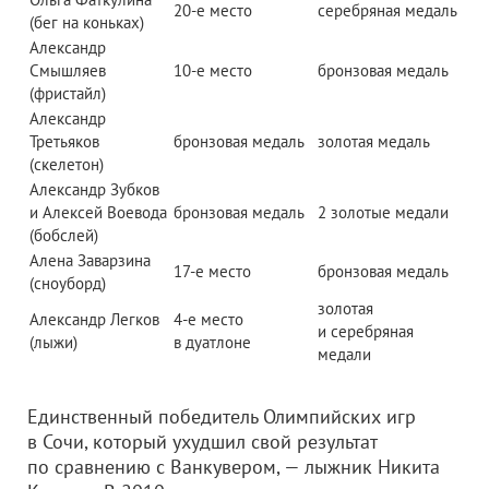
20-е место
серебряная медаль
(бег на коньках)
Александр
Смышляев
10-е место
бронзовая медаль
(фристайл)
Александр
Третьяков
бронзовая медаль
золотая медаль
(скелетон)
Александр Зубков
и Алексей Воевода
бронзовая медаль
2 золотые медали
(бобслей)
Алена Заварзина
17-е место
бронзовая медаль
(сноуборд)
золотая
Александр Легков
4-е место
и серебряная
(лыжи)
в дуатлоне
медали
Единственный победитель Олимпийских игр
в Сочи, который ухудшил свой результат
по сравнению с Ванкувером, — лыжник Никита