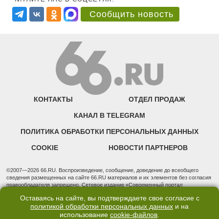
Сообщить новость
КОНТАКТЫ
ОТДЕЛ ПРОДАЖ
КАНАЛ В TELEGRAM
ПОЛИТИКА ОБРАБОТКИ ПЕРСОНАЛЬНЫХ ДАННЫХ
COOKIE
НОВОСТИ ПАРТНЕРОВ
©2007—2026 66.RU. Воспроизведение, сообщение, доведение до всеобщего
сведения размещенных на сайте 66.RU материалов и их элементов без согласия
правообладателя запрещено. Сетевое издание «Современный портал
Екатеринбурга — «66.ru» (18+) зарегистрировано Федеральной службой по
Оставаясь на сайте, вы подтверждаете свое согласие с
надзору в сфере связи, информационных технологий и массовых коммуникаций
политикой обработки персональных данных
и на
(Роскомнадзор). Регистрационный номер ЭЛ № ФС 77 - 76634 от 02.09.2019
использование
cookie-файлов
.
Учредитель: Общество с ограниченной ответственностью "66.ру". Юридический