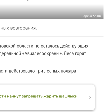
архив 66.RU
пных возгорания.
ловской области не осталось действующих
деральной «Авиалесоохраны». Леса горят
асти действовало три лесных пожара
асти начнут запрещать жарить шашлыки
>