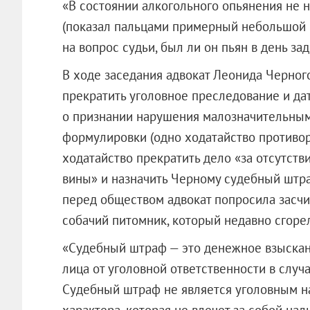
«В состоянии алкогольного опьянения не н
(показал пальцами примерный небольшой 
на вопрос судьи, был ли он пьян в день за
В ходе заседания адвокат Леонида Черног
прекратить уголовное преследование и да
о признании нарушения малозначительным.
формулировки (одно ходатайство противор
ходатайство прекратить дело «за отсутств
вины» и назначить Черному судебный штра
перед обществом адвокат попросила засчит
собачий питомник, который недавно сгорел
«Судебный штраф — это денежное взыскан
лица от уголовной ответственности в случа
Судебный штраф не является уголовным на
характера, которая не влечет за собой нал