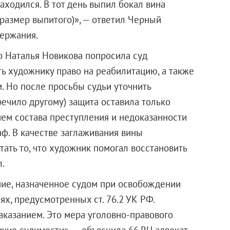
аходился. В тот день выпил бокал вина
размер выпитого)», — ответил Черный
держания.
о Наталья Новикова попросила суд
ть художнику право на реабилитацию, а также
 Но после просьбы судьи уточнить
ечило другому) защита оставила только
ием состава преступления и недоказанности
ф. В качестве заглаживания вины
ать то, что художник помогал восстановить
.
ие, назначенное судом при освобождении
ях, предусмотренных ст. 76.2 УК РФ.
казанием. Это мера уголовно-правового
ичие судимости», — объяснила 66.RU адвокат