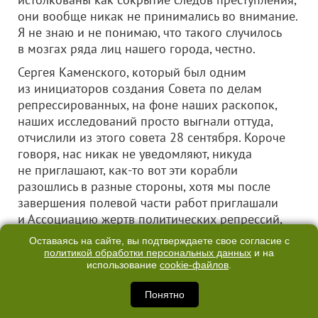
они вообще никак не принимались во внимание.
Я не знаю и не понимаю, что такого случилось
в мозгах ряда лиц нашего города, честно.
Сергея Каменского, который был одним
из инициаторов создания Совета по делам
репрессированных, на фоне наших раскопок,
наших исследований просто выгнали оттуда,
отчислили из этого совета 28 сентября. Короче
говоря, нас никак не уведомляют, никуда
не приглашают, как-то вот эти корабли
разошлись в разные стороны, хотя мы после
завершения полевой части работ приглашали
и Ассоциацию жертв политических репрессий,
и прочие общественные организации,
Оставаясь на сайте, вы подтверждаете свое согласие с
заинтересованные в этих исследованиях. Мы
политикой обработки персональных данных
и на
их приглашали туда, на мемориальный памятник,
использование
cookie-файлов
.
делали, как мне показалось, обстоятельный
Понятно
доклад в середине октября. Я провел для них
экскурсию по всем местам, где мы что-