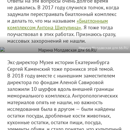
Ответы на эти вопросы очень долгое время
не давались. В 2017 году случился толчок, когда
задумали перестраивать биатлонный комплекс
и делать то, что мы называем
«Биатлонным
комплексом Антона Шипулина»
. Я тоже тогда
поучаствовал в этих работах. Признаюсь сразу,
массовых захоронений не нашли.
Марина Молдавская для 66.RU
Экс-директор Музея истории Екатеринбурга
Сергей Каменский тоже проникся этой темой.
В 2018 году вместе с нынешним заместителем
директора по фондам Аленой Савировой
заложили 10 шурфов вдоль внешней границы
мемориального комплекса. Антропологических
материалов опять не нашли, но важность
исследования была в другом — были найдены
остатки посуды, дробленые кости животных,
кухонные остатки, остатки пищи, посуда,
элементы обуви, и стало понятно, что культурный