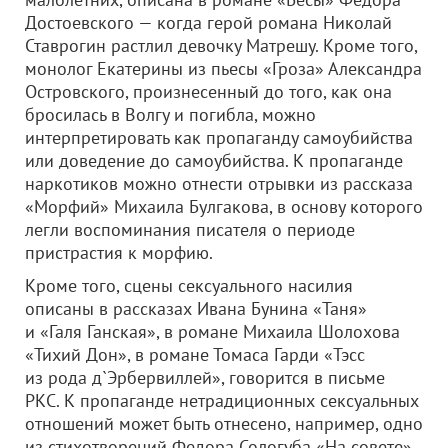
Достоевского — когда герой романа Николай
Ставрогин растлил девочку Матрешу. Кроме того,
монолог Екатерины из пьесы «Гроза» Александра
Островского, произнесенный до того, как она
бросилась в Волгу и погибла, можно
интерпретировать как пропаганду самоубийства
или доведение до самоубийства. К пропаганде
наркотиков можно отнести отрывки из рассказа
«Морфий» Михаила Булгакова, в основу которого
легли воспоминания писателя о периоде
пристрастия к морфию.
Кроме того, сцены сексуального насилия
описаны в рассказах Ивана Бунина «Таня»
и «Галя Ганская», в романе Михаила Шолохова
«Тихий Дон», в романе Томаса Гарди «Тэсс
из рода д`Эрбервиллей», говорится в письме
РКС. К пропаганде нетрадиционных сексуальных
отношений может быть отнесено, например, одно
из стихотворений Федора Сологуба «На совете»,