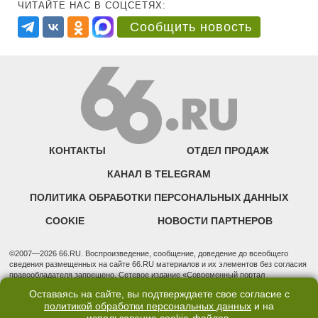
ЧИТАЙТЕ НАС В СОЦСЕТЯХ:
Сообщить новость
КОНТАКТЫ
ОТДЕЛ ПРОДАЖ
КАНАЛ В TELEGRAM
ПОЛИТИКА ОБРАБОТКИ ПЕРСОНАЛЬНЫХ ДАННЫХ
COOKIE
НОВОСТИ ПАРТНЕРОВ
©2007—2026 66.RU. Воспроизведение, сообщение, доведение до всеобщего
сведения размещенных на сайте 66.RU материалов и их элементов без согласия
правообладателя запрещено. Сетевое издание «Современный портал
Екатеринбурга — «66.ru» (18+) зарегистрировано Федеральной службой по
Оставаясь на сайте, вы подтверждаете свое согласие с
надзору в сфере связи, информационных технологий и массовых коммуникаций
политикой обработки персональных данных
и на
(Роскомнадзор). Регистрационный номер ЭЛ № ФС 77 - 76634 от 02.09.2019
Учредитель: Общество с ограниченной ответственностью "66.ру". Юридический