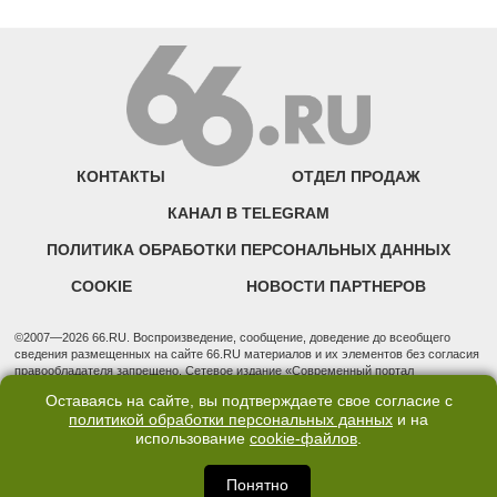
КОНТАКТЫ
ОТДЕЛ ПРОДАЖ
КАНАЛ В TELEGRAM
ПОЛИТИКА ОБРАБОТКИ ПЕРСОНАЛЬНЫХ ДАННЫХ
COOKIE
НОВОСТИ ПАРТНЕРОВ
©2007—2026 66.RU. Воспроизведение, сообщение, доведение до всеобщего
сведения размещенных на сайте 66.RU материалов и их элементов без согласия
правообладателя запрещено. Сетевое издание «Современный портал
Екатеринбурга — «66.ru» (18+) зарегистрировано Федеральной службой по
Оставаясь на сайте, вы подтверждаете свое согласие с
надзору в сфере связи, информационных технологий и массовых коммуникаций
политикой обработки персональных данных
и на
(Роскомнадзор). Регистрационный номер ЭЛ № ФС 77 - 76634 от 02.09.2019
использование
cookie-файлов
.
Учредитель: Общество с ограниченной ответственностью "66.ру". Юридический
адрес: 620014, Свердловская обл., г. Екатеринбург, ул. Бориса Ельцина, строение
3, оф. 7015 Фактический адрес редакции и отдела продаж: 620014, Свердловская
Понятно
обл., г. Екатеринбург, ул. Бориса Ельцина, д. 3, оф. 7015, +7 (343) 288-50-66