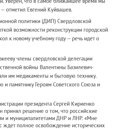
и. Уверен, что в самое ближайшее время мы
 — отметил Евгений Куйвашев.
ионной политики (ДИП) Свердловской
боткой возможности реконструкции городской
ол к новому учебному году — речь идет о
Макееву члены свердловской делегации
ественной войны Валентины Базилевич-
али им медикаменты и бытовую технику.
ю и памятнику Героям Советского Союза и
нистрации президента Сергей Кириенко
н принял решение о том, что российские
ми и муниципалитетами ДНР и ЛНР. «Мне
сс ждет полное освобождение исторических