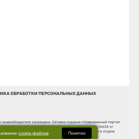
ИКА ОБРАБОТКИ ПЕРСОНАЛЬНЫХ ДАННЫХ
ия правообладателя запрещено. Сетевое издание «Современный портал
й (Роскомнадзор). Регистрационный номер ЭЛ № ФС 77 - 76634 от
Ельцина, строение 3, оф. 7015 Фактический адрес редакции и отдела
Понятно
ьзование
cookie-файлов
.