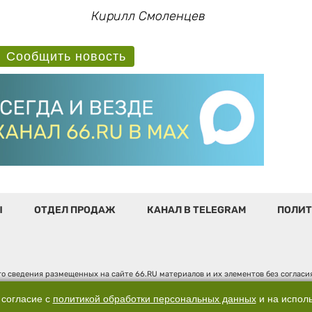
Кирилл Смоленцев
Сообщить новость
Ы
ОТДЕЛ ПРОДАЖ
КАНАЛ В TELEGRAM
ПОЛИТ
о сведения размещенных на сайте 66.RU материалов и их элементов без соглас
 по надзору в сфере связи, информационных технологий и массовых коммуникаци
". Юридический адрес: 620014, Свердловская обл., г. Екатеринбург, ул. Бориса 
 согласие с
политикой обработки персональных данных
и на испол
д. 3, оф. 7015, +7 (343) 288-50-66 info@news.66.ru Главный редактор: Шлыков Д.В.