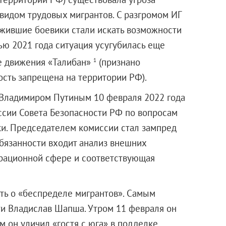
видом трудовых мигрантов. С разгромом ИГ
выжившие боевики стали искать возможности
ью 2021 года ситуация усугубилась еще
не движения «Талибан»
(признано
1
ость запрещена на территории РФ).
 Владимиром Путиным 10 февраля 2022 года
ссии Совета Безопасности РФ по вопросам
и. Председателем комиссии стал зампред
обязанности входит анализ внешних
грационной сфере и соответствующая
ить о «беспределе мигрантов». Самым
ти Владислав Шапша. Утром 11 февраля он
м он уличил «гостя с юга» в подделке