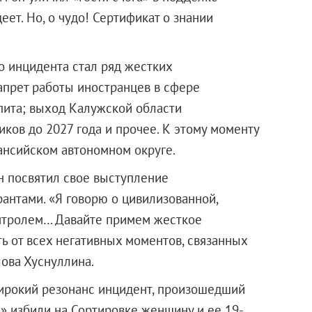
ет. Но, о чудо! Сертификат о знании
го инцидента стал ряд жестких
апрет работы иностранцев в сфере
пита; выход Калужской области
ков до 2027 года и прочее. К этому моменту
нсийском автономном округе.
н посвятил свое выступление
антами. «Я говорю о цивилизованной,
нтролем… Давайте примем жесткое
ть от всех негативных моментов, связанных
лова Хуснуллина.
широкий резонанс инцидент, произошедший
» избили на Сортировке женщину и ее 19-