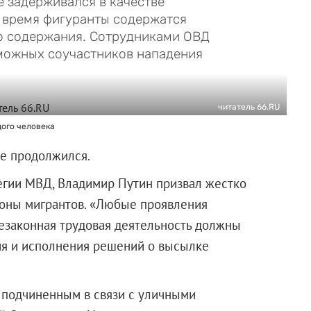
е задерживался в качестве
е время фигуранты содержатся
о содержания. Сотрудниками ОВД
можных соучастников нападения
читатель 66.RU
дого человека
ге продолжился.
егии МВД, Владимир Путин призвал жестко
роны мигрантов. «Любые проявления
езаконная трудовая деятельность должны
ия и исполнения решений о высылке
 подчиненным в связи с уличными