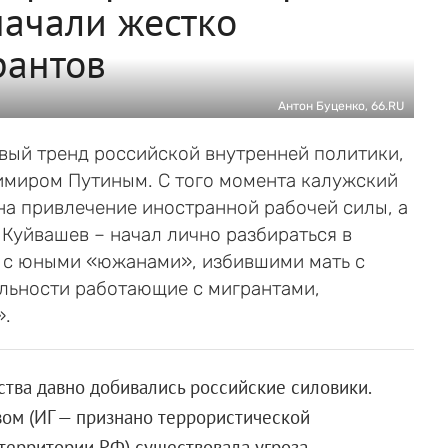
начали жестко
рантов
Антон Буценко, 66.RU
вый тренд российской внутренней политики,
имиром Путиным. С того момента калужский
на привлечение иностранной рабочей силы, а
Куйвашев – начал лично разбираться в
е с юными «южанами», избившими мать с
ельности работающие с мигрантами,
».
тва давно добивались российские силовики.
ом (ИГ — признано террористической
 территории РФ) существовала угроза