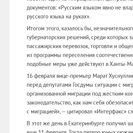
документов: «Русским языком явно не владе
русского языка на руках».
Итогом этого, казалось бы, незначительно
губернаторских решений, среди которых з
пассажирских перевозок, торговли и обще
из программы переселения соотечественни
подобные меры уже действуют в Ханты-Ма
16 февраля вице-премьер Марат Хуснулли
перед депутатами Госдумы ситуации с мигр
организованной миграции под жестким ко
законодательство, как нам себя обезопаси
с миграцией», — цитировал «Интерфакс» с
В этот же день в Екатеринбурге получил 
еще 11 февраля. Тогда пятеро юных «южан