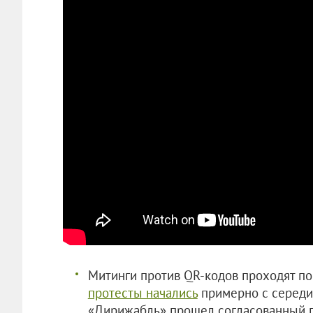
Митинги против QR-кодов проходят по
протесты начались
примерно с середин
«Дирижабль» прошел согласованный п