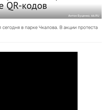
е QR-кодов
Антон Буценко, 66.RU
сегодня в парке Чкалова. В акции протеста