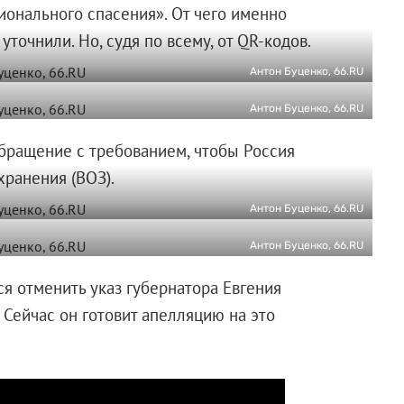
ионального спасения». От чего именно
уточнили. Но, судя по всему, от QR-кодов.
Антон Буценко, 66.RU
Антон Буценко, 66.RU
обращение с требованием, чтобы Россия
ранения (ВОЗ).
Антон Буценко, 66.RU
Антон Буценко, 66.RU
я отменить указ губернатора Евгения
. Сейчас он готовит апелляцию на это