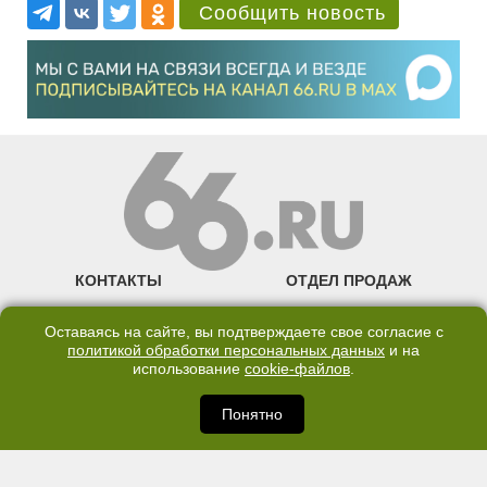
Сообщить новость
КОНТАКТЫ
ОТДЕЛ ПРОДАЖ
КАНАЛ В TELEGRAM
Оставаясь на сайте, вы подтверждаете свое согласие с
политикой обработки персональных данных
и на
ПОЛИТИКА ОБРАБОТКИ ПЕРСОНАЛЬНЫХ ДАННЫХ
использование
cookie-файлов
.
COOKIE
Понятно
©2007—2025 66.RU. Воспроизведение, сообщение, доведение до всеобщего
сведения размещенных на сайте 66.RU материалов и их элементов без согласия
правообладателя запрещено. Сетевое издание «Современный портал
Екатеринбурга — «66.ru» (18+) зарегистрировано Федеральной службой по