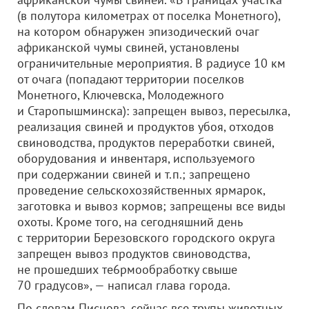
(в полутора километрах от поселка Монетного),
на котором обнаружен эпизодический очаг
африканской чумы свиней, установлены
ограничительные мероприятия. В радиусе 10 км
от очага (попадают территории поселков
Монетного, Ключевска, Молодежного
и Старопышминска): запрещен вывоз, пересылка,
реализация свиней и продуктов убоя, отходов
свиноводства, продуктов переработки свиней,
оборудования и инвентаря, используемого
при содержании свиней и т.п.; запрещено
проведение сельскохозяйственных ярмарок,
заготовка и вывоз кормов; запрещены все виды
охоты. Кроме того, на сегодняшний день
с территории Березовского городского округа
запрещен вывоз продуктов свиноводства,
не прошедших те6рмообработку свыше
70 градусов», — написал глава города.
По словам Писцова, сейчас все трупы животных