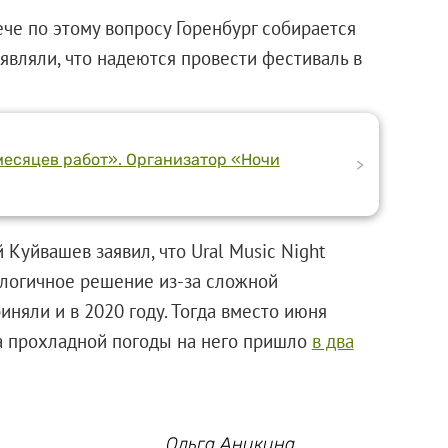
ече по этому вопросу Горенбург собирается
аявляли, что надеются провести фестиваль в
 месяцев работ». Организатор «Ночи
>
й Куйвашев заявил, что Ural Music Night
алогичное решение из-за сложной
няли и в 2020 году. Тогда вместо июня
за прохладной погоды на него пришло
в два
Ольга Аникина