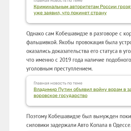
Главная новость по теме
Криминальным авторитетам России грозят
уже заявил, что покинет страну
Однако сам Кобешавидзе в разговоре с ко
фальшивкой. Якобы провокация была устро
оказались доказательства его статуса в уг
что именно с 2019 года наличие подобног
уголовным преступлением.
Главная новость по теме
Владимир Путин объявил войну ворам в за
воровское государство
Поэтому Кобешавидзе был вынужден покин
силовики задержали Авто Копала в Одессе