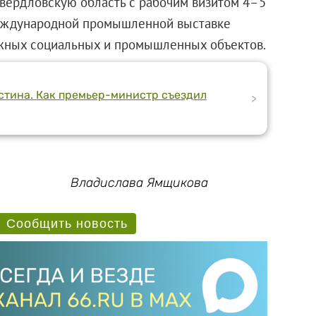
Свердловскую область с рабочим визитом 4–5
международной промышленной выставке
жных социальных и промышленных объектов.
тина. Как премьер-министр съездил
>
Владислава Ямщикова
Сообщить новость