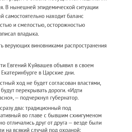
мя. В нынешней эпидемической ситуации
й самостоятельно находит баланс
остью и смелостью, осторожностью
аписал владыка.
ать верующих виновниками распространения
ти Евгений Куйвашев объявил в своем
в Екатеринбурге в Царские дни.
естный ход не будет согласован властями,
 будут перекрывать дороги. «Идти
сно», — подчеркнул губернатор.
сразу два: традиционный под
нативный во главе с бывшим схиигуменом
но отличались друг от друга — везде были
и на всякий случай под охраной: