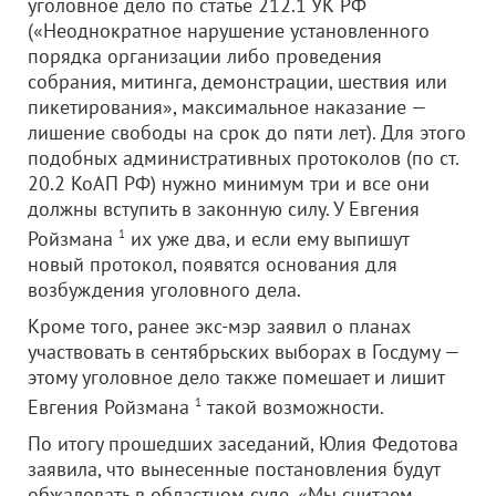
уголовное дело по статье 212.1 УК РФ
(«Неоднократное нарушение установленного
порядка организации либо проведения
собрания, митинга, демонстрации, шествия или
пикетирования», максимальное наказание —
лишение свободы на срок до пяти лет). Для этого
подобных административных протоколов (по ст.
20.2 КоАП РФ) нужно минимум три и все они
должны вступить в законную силу. У Евгения
Ройзмана
1
их уже два, и если ему выпишут
новый протокол, появятся основания для
возбуждения уголовного дела.
Кроме того, ранее экс-мэр заявил о планах
участвовать в сентябрьских выборах в Госдуму —
этому уголовное дело также помешает и лишит
Евгения Ройзмана
1
такой возможности.
По итогу прошедших заседаний, Юлия Федотова
заявила, что вынесенные постановления будут
обжаловать в областном суде. «Мы считаем