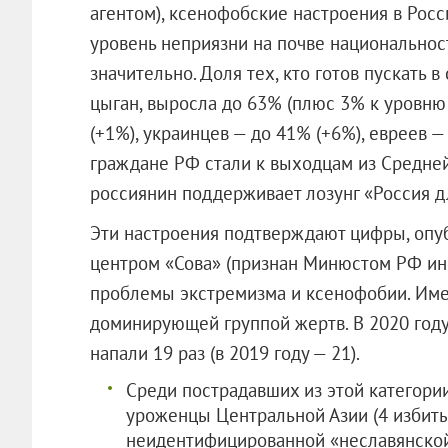
агентом), ксенофобские настроения в Росси
уровень неприязни на почве национальнос
значительно. Доля тех, кто готов пускать 
цыган, выросла до 63% (плюс 3% к уровню 
(+1%), украинцев — до 41% (+6%), евреев —
граждане РФ стали к выходцам из Средней
россиянин поддерживает лозунг «Россия д
Эти настроения подтверждают цифры, оп
центром «Сова» (признан Минюстом РФ ино
проблемы экстремизма и ксенофобии. Име
доминирующей группой жертв. В 2020 год
напали 19 раз (в 2019 году — 21).
Среди пострадавших из этой категории
уроженцы Центральной Азии (4 избиты
неидентифицированной «неславянской