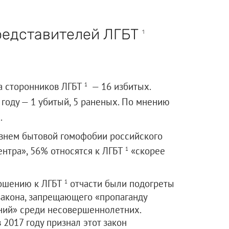
редставителей ЛГБТ
1
на сторонников ЛГБТ
— 16 избитых.
1
8 году — 1 убитый, 5 раненых. По мнению
.
овнем бытовой гомофобии российского
ентра», 56% относятся к ЛГБТ
«скорее
1
ношению к ЛГБТ
отчасти были подогреты
1
 закона, запрещающего «пропаганду
ний» среди несовершеннолетних.
 2017 году признал этот закон