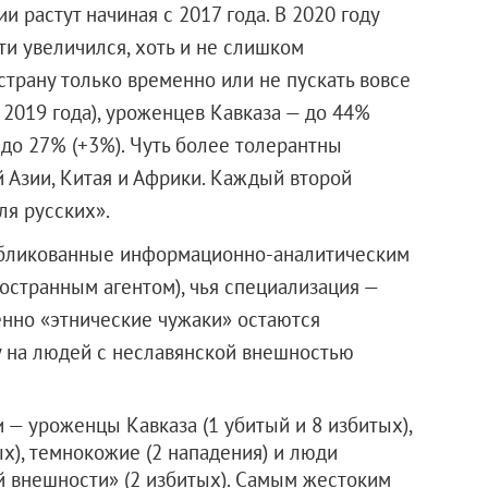
и растут начиная с 2017 года. В 2020 году
ти увеличился, хоть и не слишком
в страну только временно или не пускать вовсе
2019 года), уроженцев Кавказа — до 44%
 до 27% (+3%). Чуть более толерантны
 Азии, Китая и Африки. Каждый второй
ля русских».
убликованные информационно-аналитическим
странным агентом), чья специализация —
нно «этнические чужаки» остаются
у на людей с неславянской внешностью
 — уроженцы Кавказа (1 убитый и 8 избитых),
х), темнокожие (2 нападения) и люди
 внешности» (2 избитых). Самым жестоким