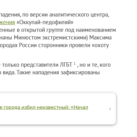
падения, по версии аналитического центра,
ижения
«Оккупай-педофиляй»
нные в открытой группе под наименованием
знаны Минюстом экстремистскими) Максима
городах России сторонники провели «охоту
е только представители ЛГБТ
, но и те, кого
1
о вида. Такие нападения зафиксированы
ре города избил неизвестный: «Начал
>