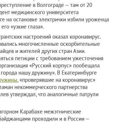
реступление в Волгограде — там от 20
дент медицинского университета
рге на остановке электрички избили уроженца
его «узкие глаза».
рантских настроений оказал коронавирус.
ковались многочисленные оскорбительные
айцев и жителей других стран Азии.
ляться петиции с требованием ужесточения
организация «Русский корпус» пообещала
 города нашу дружину». В Екатеринбурге
ружины
, «проверявшие на коронавирус»
Атаман некоммерческого партнерства
алев утверждал, что аналогичные патрули
агорном Карабахе межэтнические
байджанцами проходили и в России —