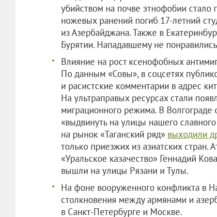
убийством на почве этнофобии стало п
ножевых ранений погиб 17-летний сту
из Азербайджана. Также в Екатеринбу
Бурятии. Нападавшему не понравились 
Влияние на рост ксенофобных антимиг
По данным «Совы», в соцсетях публи
и расистские комментарии в адрес кит
На ультраправых ресурсах стали появ
миграционного режима. В Волгограде 
«выдвинуть на улицы нашего славного
на рынок «Таганский ряд»
выходили д
только приезжих из азиатских стран. 
«Уральское казачество» Геннадий Ков
вышли на улицы Рязани и Тулы.
На фоне вооруженного конфликта в Н
столкновения между армянами и азер
в Санкт-Петербурге и Москве.