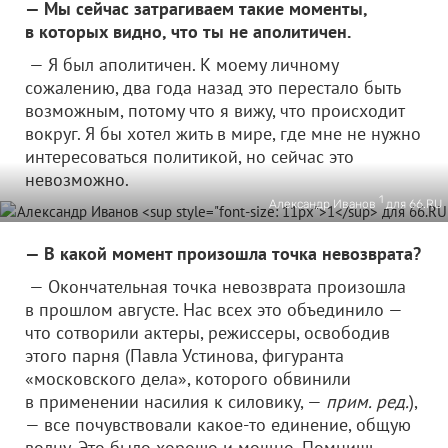
— Мы сейчас затрагиваем такие моменты,
в которых видно, что ты не аполитичен.
— Я был аполитичен. К моему личному
сожалению, два года назад это перестало быть
возможным, потому что я вижу, что происходит
вокруг. Я бы хотел жить в мире, где мне не нужно
интересоваться политикой, но сейчас это
невозможно.
1
Александр Иванов
для 66.RU
— В какой момент произошла точка невозврата?
— Окончательная точка невозврата произошла
в прошлом августе. Нас всех это объединило —
что сотворили актеры, режиссеры, освободив
этого парня (Павла Устинова, фигуранта
«московского дела», которого обвинили
в применении насилия к силовику, —
прим. ред.
),
— все почувствовали какое-то единение, общую
волну. Это было хорошо и мощно. Помнишь