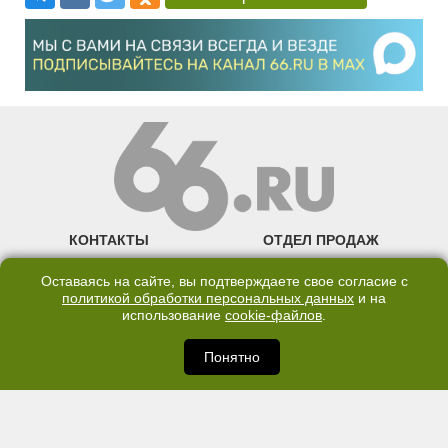
КОНТАКТЫ
ОТДЕЛ ПРОДАЖ
КАНАЛ В TELEGRAM
Оставаясь на сайте, вы подтверждаете свое согласие с
политикой обработки персональных данных
и на
ПОЛИТИКА ОБРАБОТКИ ПЕРСОНАЛЬНЫХ ДАННЫХ
использование
cookie-файлов
.
COOKIE
Понятно
©2007—2025 66.RU. Воспроизведение, сообщение, доведение до всеобщего
сведения размещенных на сайте 66.RU материалов и их элементов без согласия
правообладателя запрещено. Сетевое издание «Современный портал
Екатеринбурга — «66.ru» (18+) зарегистрировано Федеральной службой по
надзору в сфере связи, информационных технологий и массовых коммуникаций