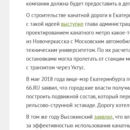
компания должна будет предоставить в де
О строительстве канатной дороги в Екатери
с такой идеей
выступил
глава администрац
проектированием канатного метро какое-
из Новочеркасска с Московским автомоб
техническим университетом. По их расчет
остановками могла пролегать от станции 
с транзитом через Уктус.
В мае 2018 года вице-мэр Екатеринбурга 
66.RU заявил, что городские власти полу
построить подвижной состав, который пер
рельсово-струнной эстакаде. Дорогу хотел
В том же году Высокинский
заявлял
, что в
за эффективностью использования канатн