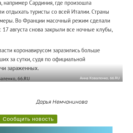
а, например Сардиния, где произошла
ли отдыхать туристы со всей Италии. Страны
 меры. Во Франции масочный режим сделали
с 17 августа снова закрыли все ночные клубы,
ласти коронавирусом заразились больше
ших за сутки, судя по официальной
ячи зараженных.
Анна Коваленко, 66.RU
Дарья Немчанинова
Сообщить новость