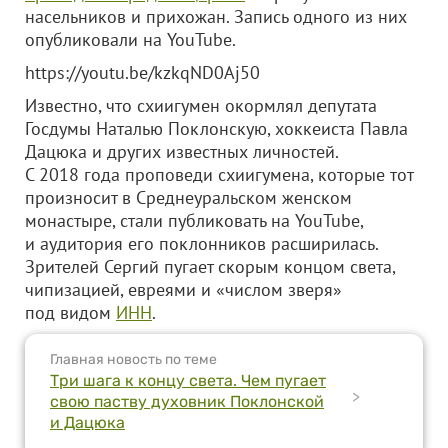
насельников и прихожан. Запись одного из них
опубликовали на YouTube.
https://youtu.be/kzkqND0Aj50
Известно, что схиигумен окормлял депутата
Госдумы Наталью Поклонскую, хоккеиста Павла
Дацюка и других известных личностей.
С 2018 года проповеди схиигумена, которые тот
произносит в Среднеуральском женском
монастыре, стали публиковать на YouTube,
и аудитория его поклонников расширилась.
Зрителей Сергий пугает скорым концом света,
чипизацией, евреями и «числом зверя»
под видом
ИНН
.
Главная новость по теме
Три шага к концу света. Чем пугает
>
свою паству духовник Поклонской
и Дацюка