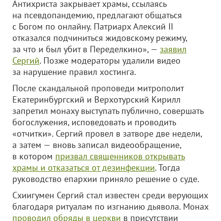
Антихриста закрывает храмы, ссылаясь
на псевдопандемию, предлагают общаться
с Богом по онлайну. Патриарх Алексий II
отказался подчиниться жидовскому режиму,
за что и был убит в Переделкино», —
заявил
Сергий
. Позже модераторы удалили видео
за нарушение правил хостинга.
После скандальной проповеди митрополит
Екатеринбургский и Верхотурский Кирилл
запретил монаху выступать публично, совершать
богослужения, исповедовать и проводить
«отчитки». Сергий провел в затворе две недели,
а затем — вновь записал видеообращение,
в котором
призвал священников открывать
храмы и отказаться от дезинфекции
. Тогда
руководство епархии приняло решение о суде.
Схиигумен Сергий стал известен среди верующих
благодаря ритуалам по изгнанию дьявола. Монах
проводил обряды в церкви
в присутствии