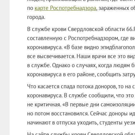
по
карте Роспотребнадзора
, зараженных о
города.
В службе крови Свердловской области 66.R
составленную с Роспотребнадзором, где в
коронавируса. «В базе видно эпидблагопол
все высвечивается. Наши врачи все это ви
в службе. Однако о случаях, когда людям 
коронавируса в его районе, сообщить затр
Что касается спада потока доноров, то на
коронавируса. В службе сообщили, что это
не критичная. «В первые дни самоизоляци
но потом восстановился. Сейчас доноры ид
начинают в отпуска уходить, студенты уез
На сайте службы крови Свердловской обл