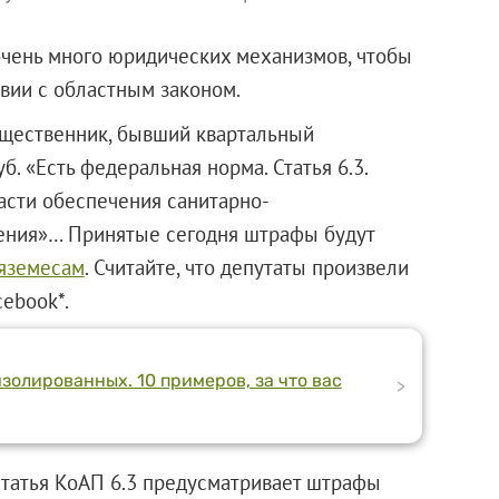
очень много юридических механизмов, чтобы
вии с областным законом.
щественник, бывший квартальный
. «Есть федеральная норма. Статья 6.3.
асти обеспечения санитарно-
ения»… Принятые сегодня штрафы будут
яземесам
. Считайте, что депутаты произвели
cebook*.
олированных. 10 примеров, за что вас
>
 статья КоАП 6.3 предусматривает штрафы