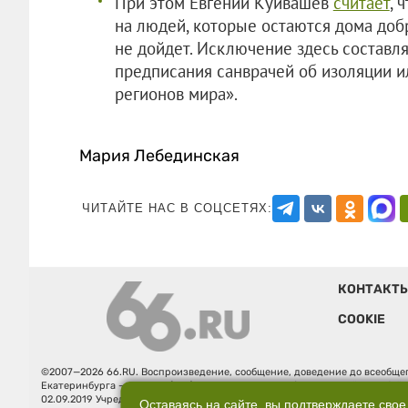
При этом Евгений Куйвашев
считает
, 
на людей, которые остаются дома доб
не дойдет. Исключение здесь составля
предписания санврачей об изоляции и
регионов мира».
Мария Лебединская
ЧИТАЙТЕ НАС В СОЦСЕТЯХ:
КОНТАКТ
COOKIE
©2007—2026 66.RU. Воспроизведение, сообщение, доведение до всеобщег
Екатеринбурга — «66.ru» (18+) зарегистрировано Федеральной службой
02.09.2019 Учредитель: Общество с ограниченной ответственностью "66.ру
Оставаясь на сайте, вы подтверждаете свое