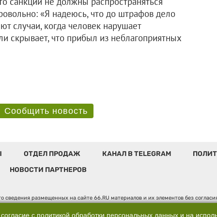
что санкции не должны распространяться
ровольно: «Я надеюсь, что до штрафов дело
ют случаи, когда человек нарушает
ли скрывает, что прибыл из неблагоприятных
Сообщить новость
Ы
ОТДЕЛ ПРОДАЖ
КАНАЛ В TELEGRAM
ПОЛИТ
НОВОСТИ ПАРТНЕРОВ
о сведения размещенных на сайте 66.RU материалов и их элементов без соглас
 по надзору в сфере связи, информационных технологий и массовых коммуникаци
". Юридический адрес: 620014, Свердловская обл., г. Екатеринбург, ул. Бориса 
 согласие с
политикой обработки персональных данных
и на испол