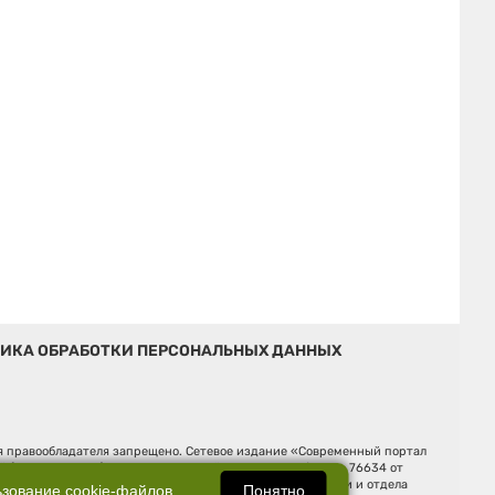
ИКА ОБРАБОТКИ ПЕРСОНАЛЬНЫХ ДАННЫХ
ия правообладателя запрещено. Сетевое издание «Современный портал
й (Роскомнадзор). Регистрационный номер ЭЛ № ФС 77 - 76634 от
Ельцина, строение 3, оф. 7015 Фактический адрес редакции и отдела
Понятно
ьзование
cookie-файлов
.