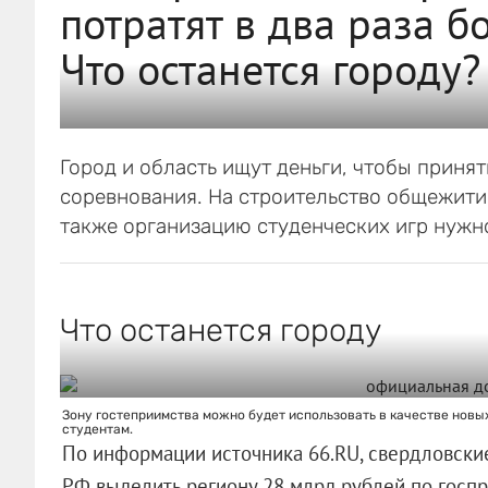
потратят в два раза б
Что останется городу?
Город и область ищут деньги, чтобы прин
соревнования. На строительство общежитий
также организацию студенческих игр нужн
Что останется городу
Зону гостеприимства можно будет использовать в качестве новы
студентам.
По информации источника 66.RU, свердловские
РФ выделить региону 28 млрд рублей по госпр