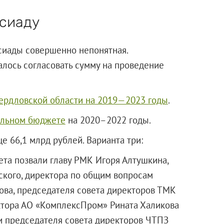
рсиаду
сиады совершенно непонятная.
лось согласовать сумму на проведение
ердловской области на 2019—2023 годы
.
альном бюджете
на 2020–2022 годы.
ще 66,1 млрд рублей. Варианта три:
ета позвали главу РМК Игоря Алтушкина,
ского, директора по общим вопросам
ва, председателя совета директоров ТМК
ктора АО «КомплексПром» Рината Халикова
 и председателя совета директоров ЧТПЗ