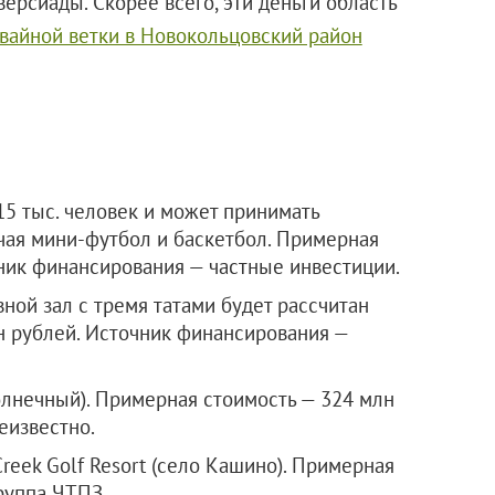
ерсиады. Скорее всего, эти деньги область
мвайной ветки в Новокольцовский район
 15 тыс. человек и может принимать
ючая мини-футбол и баскетбол. Примерная
ник финансирования — частные инвестиции.
ной зал с тремя татами будет рассчитан
лн рублей. Источник финансирования —
лнечный). Примерная стоимость — 324 млн
еизвестно.
reek Golf Resort (село Кашино). Примерная
руппа ЧТПЗ.