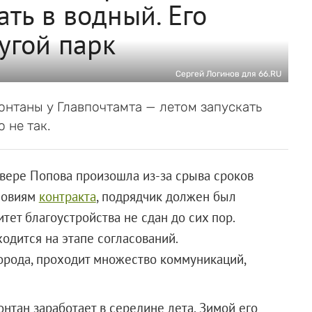
ть в водный. Его
угой парк
Сергей Логинов для 66.RU
онтаны у Главпочтамта — летом запускать
 не так.
квере Попова произошла из-за срыва сроков
словиям
контракта
, подрядчик должен был
итет благоустройства не сдан до сих пор.
одится на этапе согласований.
орода, проходит множество коммуникаций,
нтан заработает в середине лета. Зимой его