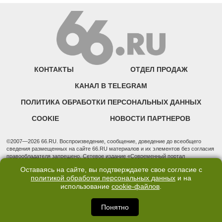
КОНТАКТЫ
ОТДЕЛ ПРОДАЖ
КАНАЛ В TELEGRAM
ПОЛИТИКА ОБРАБОТКИ ПЕРСОНАЛЬНЫХ ДАННЫХ
COOKIE
НОВОСТИ ПАРТНЕРОВ
©2007—2026 66.RU. Воспроизведение, сообщение, доведение до всеобщего
сведения размещенных на сайте 66.RU материалов и их элементов без согласия
правообладателя запрещено. Сетевое издание «Современный портал
Екатеринбурга — «66.ru» (18+) зарегистрировано Федеральной службой по
Оставаясь на сайте, вы подтверждаете свое согласие с
надзору в сфере связи, информационных технологий и массовых коммуникаций
политикой обработки персональных данных
и на
(Роскомнадзор). Регистрационный номер ЭЛ № ФС 77 - 76634 от 02.09.2019
использование
cookie-файлов
.
Учредитель: Общество с ограниченной ответственностью "66.ру". Юридический
адрес: 620014, Свердловская обл., г. Екатеринбург, ул. Бориса Ельцина, строение
3, оф. 7015 Фактический адрес редакции и отдела продаж: 620014, Свердловская
Понятно
обл., г. Екатеринбург, ул. Бориса Ельцина, д. 3, оф. 7015, +7 (343) 288-50-66
info@news.66.ru Главный редактор: Шлыков Дмитрий Владимирович