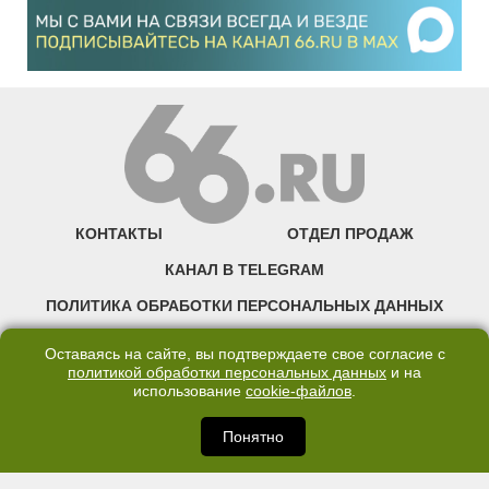
КОНТАКТЫ
ОТДЕЛ ПРОДАЖ
КАНАЛ В TELEGRAM
ПОЛИТИКА ОБРАБОТКИ ПЕРСОНАЛЬНЫХ ДАННЫХ
COOKIE
Оставаясь на сайте, вы подтверждаете свое согласие с
политикой обработки персональных данных
и на
использование
cookie-файлов
.
©2007—2025 66.RU. Воспроизведение, сообщение, доведение до всеобщего
сведения размещенных на сайте 66.RU материалов и их элементов без согласия
правообладателя запрещено. Сетевое издание «Современный портал
Понятно
Екатеринбурга — «66.ru» (18+) зарегистрировано Федеральной службой по
надзору в сфере связи, информационных технологий и массовых коммуникаций
(Роскомнадзор). Регистрационный номер ЭЛ № ФС 77 - 76634 от 02.09.2019