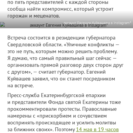
по пять представителей с каждой стороны
сообща найти компромисс, который устроит
горожан и меценатов.
аккаунт Евгения Куйвашева в Instagram*
Встреча состоится в резиденции губернатора
Свердловской области. «Уличные конфликты —
это не путь, которым можно решить проблему.
Я думаю, что самый правильный шаг сейчас —
организовать прямой разговор двух сторон друг
с другом», — считает губернатор. Евгений
Куйвашев заявил, что он станет посредником
на встрече.
Пресс-служба Екатеринбургской епархии
и представители Фонда святой Екатерины тоже
прокомментировали протесты. Православные
намерены с «при­скорбием и сочувстви­ем
воспринять происх­одящее и усилить мол­итвы
за ближних свои­х». Поэтому
14 мая в 19 часов