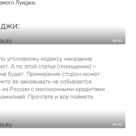
самого Луиджи.
иджи:
66.RU
 по уголовному кодексу наказание
ают. А по этой статье (похищение) —
й не будет. Примирение сторон может
икто ее заковывать не собирается.
ла из России с миллионными кредитами
фамилией. Прочтете и все поймете.
66.RU