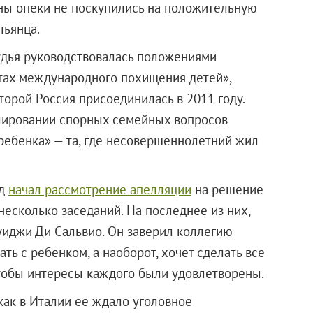
ны опеки не поскупились на положительную
льянца.
удья руководствовалась положениями
тах международного похищения детей»,
оторой Россия присоединилась в 2011 году.
улировании спорных семейных вопросов
ребенка» — та, где несовершеннолетний жил
уд
начал рассмотрение апелляции
на решение
несколько заседаний. На последнее из них,
уиджи Ди Сальвио. Он заверил коллегию
ать с ребенком, а наоборот, хочет сделать все
чтобы интересы каждого были удовлетворены.
 как в Италии ее ждало уголовное