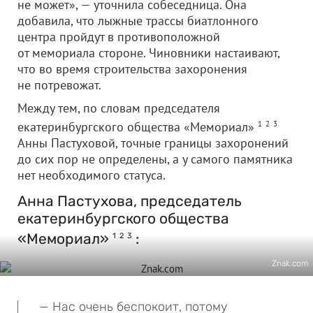
не может», — уточнила собеседница. Она
добавила, что лыжные трассы биатлонного
центра пройдут в противоположной
от мемориала стороне. Чиновники настаивают,
что во время строительства захоронения
не потревожат.
Между тем, по словам председателя
екатеринбургского общества «Мемориал»
1
2
3
Анны Пастуховой, точные границы захоронений
до сих пор не определены, а у самого памятника
нет необходимого статуса.
Анна Пастухова, председатель
екатеринбургского общества
«Мемориал»
:
1
2
3
Znak.com
— Нас очень беспокоит, потому