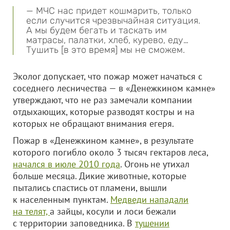
— МЧС нас придет кошмарить, только
если случится чрезвычайная ситуация.
А мы будем бегать и таскать им
матрасы, палатки, хлеб, курево, еду…
Тушить [в это время] мы не сможем.
Эколог допускает, что пожар может начаться с
соседнего лесничества — в «Денежкином камне»
утверждают, что не раз замечали компании
отдыхающих, которые разводят костры и на
которых не обращают внимания егеря.
Пожар в «Денежкином камне», в результате
которого погибло около 3 тысяч гектаров леса,
начался в июле 2010 года
. Огонь не утихал
больше месяца. Дикие животные, которые
пытались спастись от пламени, вышли
к населенным пунктам.
Медведи нападали
на телят,
а зайцы, косули и лоси бежали
с территории заповедника. В
тушении