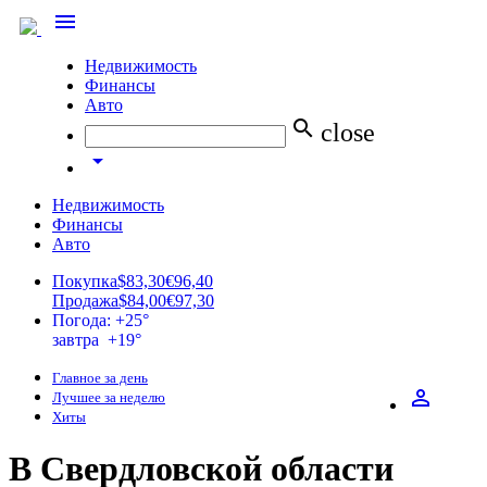
menu
Недвижимость
Финансы
Авто
search
close
arrow_drop_down
Недвижимость
Финансы
Авто
Покупка
$83,30
€96,40
Продажа
$84,00
€97,30
Погода: +25°
завтра +19°
Главное за день
perm_identity
Лучшее за неделю
Хиты
В Свердловской области