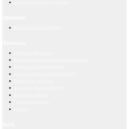
Загородные дома и поселки
Здоровье
Клиники Екатеринбурга
Финансы
Новости. Финансы
Курсы валют в банках Екатеринбурга
Ипотека в Екатеринбурге
Автокредиты в Екатеринбурге
Банкоматы на карте
Вклады в Екатеринбурге
Заявка на кредит
Статьи партнеров
Прочее
Авто