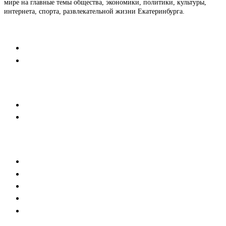
мире на главные темы общества, экономики, политики, культуры,
интернета, спорта, развлекательной жизни Екатеринбурга.
Контакты
Редакция
Коммерческий отдел
Напишите нам
Мобильная версия
Пользовательское соглашение
Реклама
Медиакит
Баннерная реклама
Текстовые форматы
Тех. требования к баннерам
Тех.требования к новостям партнеров