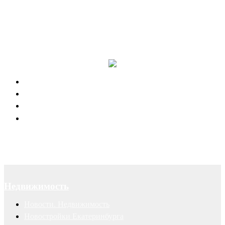
Канал в Telegram
Отзывы наших клиентов
Успешные рекламные кампании
Правовая поддержка портала 66.RU
Юридическое обслуживание
Договоры
Суды
Авторские права
Недвижимость
Новости. Недвижимость
Новостройки Екатеринбурга