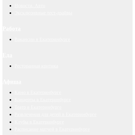
Новости. Авто
Эксклюзивные тест-драйвы
Работа
Вакансии в Екатеринбурге
Еда
Ресторанная критика
Афиша
Кино в Екатеринбурге
Концерты в Екатеринбурге
Театр в Екатеринбурге
Развлечения для детей в Екатеринбурге
Клубы в Екатеринбурге
Расписание матчей в Екатеринбурге