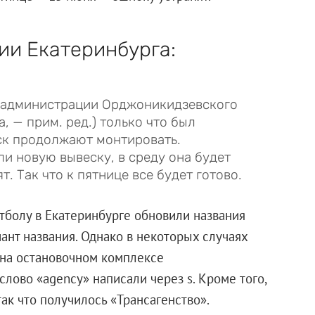
и Екатеринбурга:
 администрации Орджоникидзевского
, — прим. ред.) только что был
оск продолжают монтировать.
и новую вывеску, в среду она будет
ят. Так что к пятнице все будет готово.
болу в Екатеринбурге обновили названия
иант названия. Однако в некоторых случаях
 на остановочном комплексе
слово «agency» написали через s. Кроме того,
так что получилось «Трансагенство».