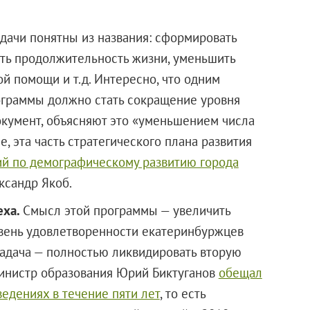
адачи понятны из названия: сформировать
ить продолжительность жизни, уменьшить
й помощи и т.д. Интересно, что одним
ограммы должно стать сокращение уровня
окумент, объясняют это «уменьшением числа
, эта часть стратегического плана развития
ий по демографическому развитию города
ксандр Якоб.
еха.
Смысл этой программы — увеличить
овень удовлетворенности екатеринбуржцев
задача — полностью ликвидировать вторую
. министр образования Юрий Биктуганов
обещал
едениях в течение пяти лет
, то есть