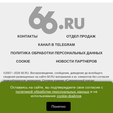
КОНТАКТЫ
ОТДЕЛ ПРОДАЖ
КАНАЛ В TELEGRAM
ПОЛИТИКА ОБРАБОТКИ ПЕРСОНАЛЬНЫХ ДАННЫХ
COOKIE
НОВОСТИ ПАРТНЕРОВ
©2007—2026 66.RU. Воспроизведение, сообщение, доведение до всеобщего
сведения размещенных на сайте 66.RU материалов и их элементов без согласия
правообладателя запрещено. Сетевое издание «Современный портал
Екатеринбурга — «66.ru» (18+) зарегистрировано Федеральной службой по
Оставаясь на сайте, вы подтверждаете свое согласие с
надзору в сфере связи, информационных технологий и массовых коммуникаций
политикой обработки персональных данных
и на
(Роскомнадзор). Регистрационный номер ЭЛ № ФС 77 - 76634 от 02.09.2019
использование
cookie-файлов
.
Учредитель: Общество с ограниченной ответственностью "66.ру". Юридический
адрес: 620014, Свердловская обл., г. Екатеринбург, ул. Бориса Ельцина, строение
3, оф. 7015 Фактический адрес редакции и отдела продаж: 620014, Свердловская
Понятно
обл., г. Екатеринбург, ул. Бориса Ельцина, д. 3, оф. 7015, +7 (343) 288-50-66
info@news.66.ru Главный редактор: Шлыков Дмитрий Владимирович